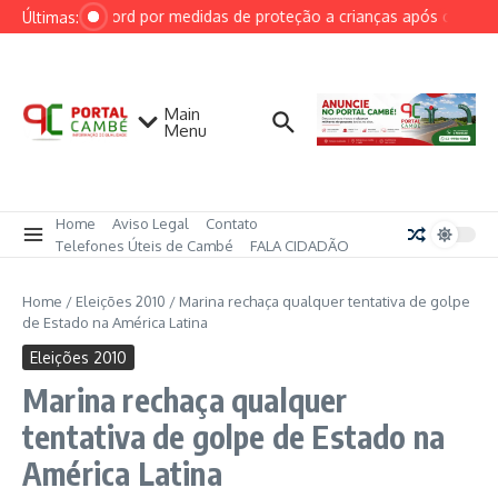
Ir para o conteúdo
GU cobra Discord por medidas de proteção a crianças após caso de s
Últimas:
Main
Menu
Home
Aviso Legal
Contato
Telefones Úteis de Cambé
FALA CIDADÃO
Home
/
Eleições 2010
/
Marina rechaça qualquer tentativa de golpe
de Estado na América Latina
Eleições 2010
Marina rechaça qualquer
tentativa de golpe de Estado na
América Latina