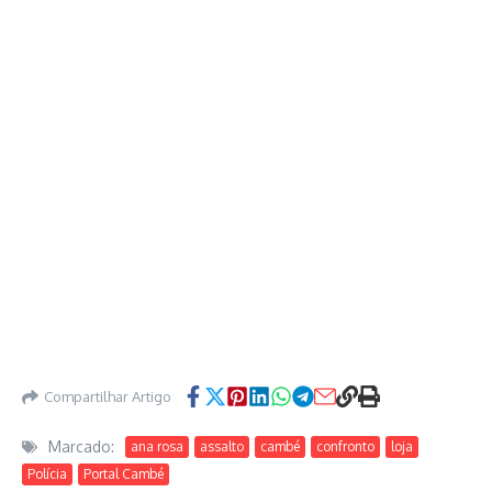
Compartilhar Artigo
Marcado:
ana rosa
assalto
cambé
confronto
loja
Polícia
Portal Cambé