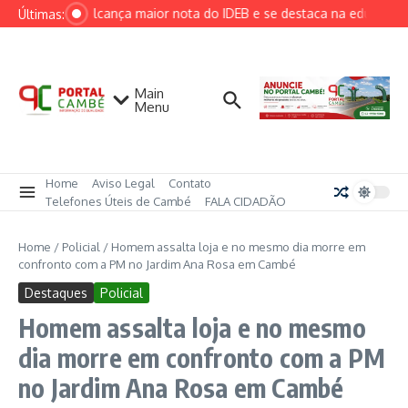
Ir para o conteúdo
Cambé alcança maior nota do IDEB e se destaca na educação m
Últimas:
Main
Menu
Home
Aviso Legal
Contato
Telefones Úteis de Cambé
FALA CIDADÃO
Home
/
Policial
/
Homem assalta loja e no mesmo dia morre em
confronto com a PM no Jardim Ana Rosa em Cambé
Destaques
Policial
Homem assalta loja e no mesmo
dia morre em confronto com a PM
no Jardim Ana Rosa em Cambé