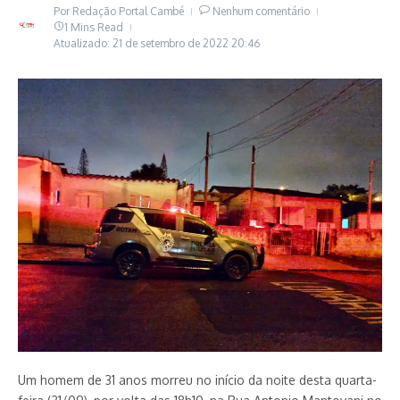
Por
Redação Portal Cambé
Nenhum comentário
1 Mins Read
Atualizado: 21 de setembro de 2022
20:46
Um homem de 31 anos morreu no início da noite desta quarta-