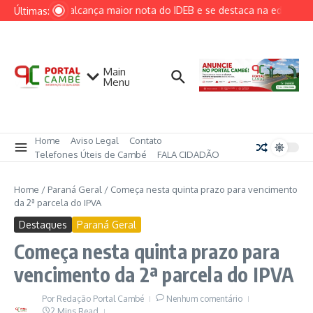
Ir para o conteúdo
Cambé alcança maior nota do IDEB e se destaca na educação 
Últimas:
Main
Menu
Home
Aviso Legal
Contato
Telefones Úteis de Cambé
FALA CIDADÃO
Home
/
Paraná Geral
/
Começa nesta quinta prazo para vencimento
da 2ª parcela do IPVA
Destaques
Paraná Geral
Começa nesta quinta prazo para
vencimento da 2ª parcela do IPVA
Por
Redação Portal Cambé
Nenhum comentário
2 Mins Read