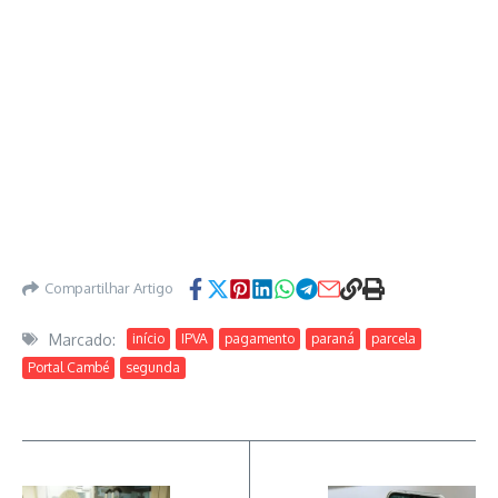
Compartilhar Artigo
Marcado:
início
IPVA
pagamento
paraná
parcela
Portal Cambé
segunda