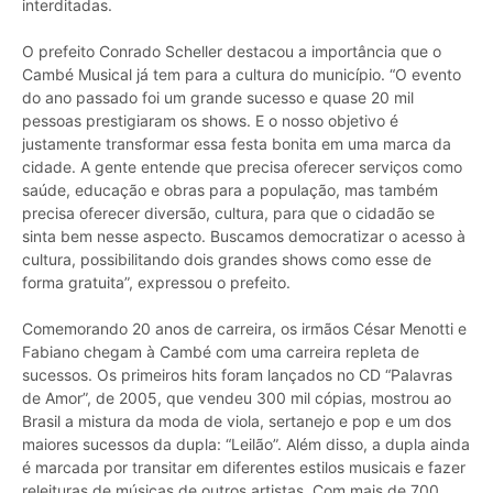
interditadas.
O prefeito Conrado Scheller destacou a importância que o
Cambé Musical já tem para a cultura do município. “O evento
do ano passado foi um grande sucesso e quase 20 mil
pessoas prestigiaram os shows. E o nosso objetivo é
justamente transformar essa festa bonita em uma marca da
cidade. A gente entende que precisa oferecer serviços como
saúde, educação e obras para a população, mas também
precisa oferecer diversão, cultura, para que o cidadão se
sinta bem nesse aspecto. Buscamos democratizar o acesso à
cultura, possibilitando dois grandes shows como esse de
forma gratuita”, expressou o prefeito.
Comemorando 20 anos de carreira, os irmãos César Menotti e
Fabiano chegam à Cambé com uma carreira repleta de
sucessos. Os primeiros hits foram lançados no CD “Palavras
de Amor”, de 2005, que vendeu 300 mil cópias, mostrou ao
Brasil a mistura da moda de viola, sertanejo e pop e um dos
maiores sucessos da dupla: “Leilão”. Além disso, a dupla ainda
é marcada por transitar em diferentes estilos musicais e fazer
releituras de músicas de outros artistas. Com mais de 700