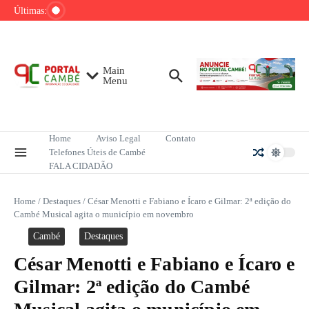
Ir para o conteúdo
de tênis até o fim do ano
Últimas:
Mega-Sena sorteia R$ 165 milhões neste
domingo; veja como apostar
Lula pretende apresentar a Trump dados
sobre redução do desmatamento na Amazônia
Main
Menu
Home
Aviso Legal
Contato
Telefones Úteis de Cambé
FALA CIDADÃO
Home
/
Destaques
/
César Menotti e Fabiano e Ícaro e Gilmar: 2ª edição do
Cambé Musical agita o município em novembro
Cambé
Destaques
César Menotti e Fabiano e Ícaro e
Gilmar: 2ª edição do Cambé