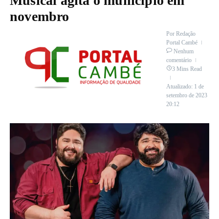
Musical agita o município em
novembro
Por
Redação
Portal Cambé
Nenhum
comentário
3 Mins Read
Atualizado: 1 de
setembro de 2023
20:12