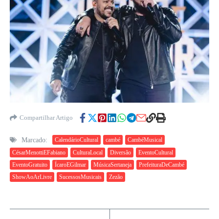
Compartilhar Artigo
Marcado:
CalendárioCultural
cambé
CambéMusical
CésarMenottiEFabiano
CulturaLocal
Diversão
EventoCultural
EventoGratuito
ÍcaroEGilmar
MúsicaSertaneja
PrefeituraDeCambé
ShowAoArLivre
SucessosMusicais
Zezão