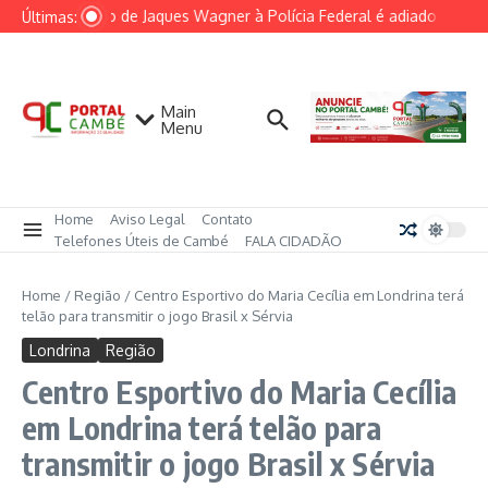
Ir para o conteúdo
Depoimento de Jaques Wagner à Polícia Federal é adiado por falt
Últimas:
Main
Menu
Home
Aviso Legal
Contato
Telefones Úteis de Cambé
FALA CIDADÃO
Home
/
Região
/
Centro Esportivo do Maria Cecília em Londrina terá
telão para transmitir o jogo Brasil x Sérvia
Londrina
Região
Centro Esportivo do Maria Cecília
em Londrina terá telão para
transmitir o jogo Brasil x Sérvia