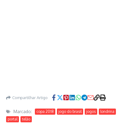
Compartilhar Artigo
Marcado:
copa 2018
jogo do brasil
jogos
londrina
portal
telão