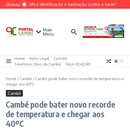
Ir para o conteúdo
Cambé intensifica identificação e vacinação contra o sarampo após
Últimas:
Main
Menu
Home
Aviso Legal
Contato
Telefones Úteis de Cambé
FALA CIDADÃO
Home
/
Cambé
/
Cambé pode bater novo recorde de temperatura e
chegar aos 40ºC
Cambé
Cambé pode bater novo recorde
de temperatura e chegar aos
40ºC