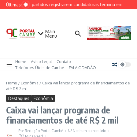
Ir para o conteúdo
Prazo para partidos registrarem candidaturas termina em 15 de 
Últimas:
Main
Menu
Home
Aviso Legal
Contato
Telefones Úteis de Cambé
FALA CIDADÃO
Home
/
Econômia
/
Caixa vai lançar programa de financiamentos de
até R$ 2 mil
Destaques
Econômia
Caixa vai lançar programa de
financiamentos de até R$ 2 mil
Por
Redação Portal Cambé
Nenhum comentário
2 Mins Read