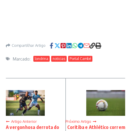
Compartilhar Artigo
Marcado:
londrina
noticias
Portal Cambé
Artigo Anterior
Próximo Artigo
A vergonhosa derrota do
Coritiba e Athlético correm