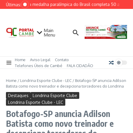
Ir para o conteúdo
Primeira medalha paralímpica do Brasil completa 50 anos e i
Últimas:
Main
Menu
Home
Aviso Legal
Contato
Telefones Úteis de Cambé
FALA CIDADÃO
Home
/
Londrina Esporte Clube - LEC
/
Botafogo-SP anuncia Adilson
Batista como novo treinador e decepciona torcedores do Londrina
Destaques
Londrina Esporte Clube
Londrina Esporte Clube - LEC
Botafogo-SP anuncia Adilson
Batista como novo treinador e