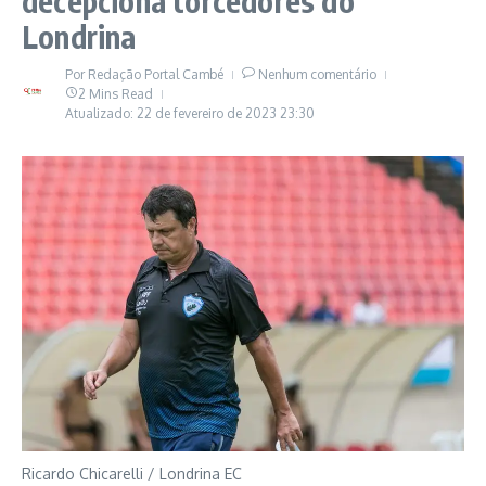
decepciona torcedores do
Londrina
Por
Redação Portal Cambé
Nenhum comentário
2 Mins Read
Atualizado: 22 de fevereiro de 2023
23:30
Ricardo Chicarelli / Londrina EC