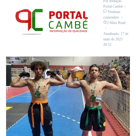
Por
Redação
Portal Cambé
Nenhum
comentário
2 Mins Read
Atualizado: 17 de
maio de 2023
20:52