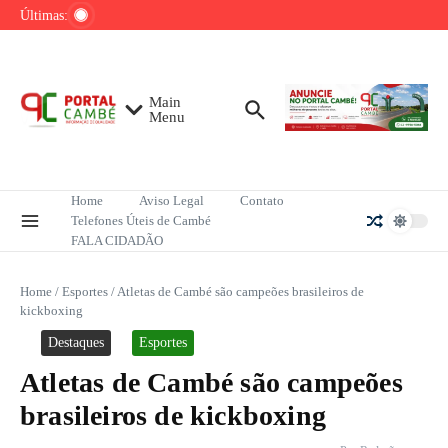
Ir para o conteúdo
de tênis até o fim do ano
Últimas:
Mega-Sena sorteia R$ 165 milhões neste
domingo; veja como apostar
Lula pretende apresentar a Trump dados
sobre redução do desmatamento na Amazônia
Main
Menu
Home
Aviso Legal
Contato
Telefones Úteis de Cambé
FALA CIDADÃO
Home
/
Esportes
/
Atletas de Cambé são campeões brasileiros de
kickboxing
Destaques
Esportes
Atletas de Cambé são campeões
brasileiros de kickboxing