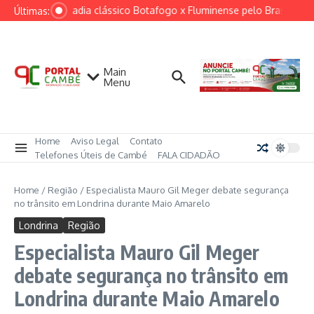
Ir para o conteúdo
Ventania adia clássico Botafogo x Fluminense pelo Brasileirão
Últimas:
Main
Menu
Home
Aviso Legal
Contato
Telefones Úteis de Cambé
FALA CIDADÃO
Home
/
Região
/
Especialista Mauro Gil Meger debate segurança
no trânsito em Londrina durante Maio Amarelo
Londrina
Região
Especialista Mauro Gil Meger
debate segurança no trânsito em
Londrina durante Maio Amarelo