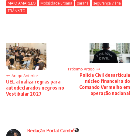
MAIO AMARELO
Mobilidade urbana
paraná
segurança viária
TRÂNSITO
Próximo Artigo
Polícia Civil desarticula
Artigo Anterior
núcleo financeiro do
UEL atualiza regras para
Comando Vermelho em
autodeclarados negros no
operação nacional
Vestibular 2027
Redação Portal Cambé