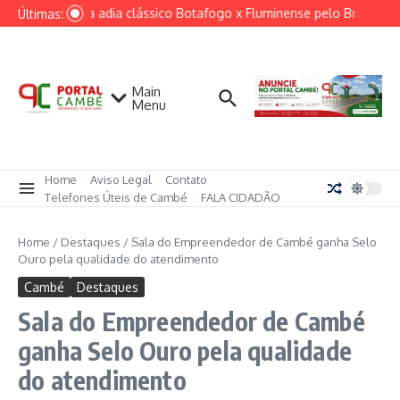
Ir para o conteúdo
Ventania adia clássico Botafogo x Fluminense pelo Brasileirã
Últimas:
Main
Menu
Home
Aviso Legal
Contato
Telefones Úteis de Cambé
FALA CIDADÃO
Home
/
Destaques
/
Sala do Empreendedor de Cambé ganha Selo
Ouro pela qualidade do atendimento
Cambé
Destaques
Sala do Empreendedor de Cambé
ganha Selo Ouro pela qualidade
do atendimento