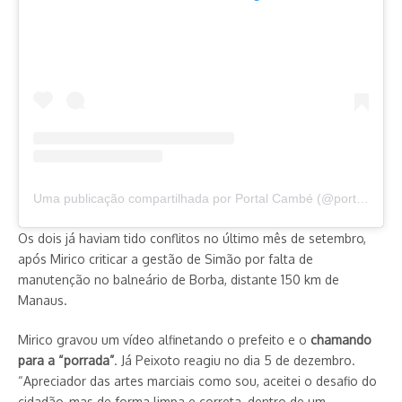
Uma publicação compartilhada por Portal Cambé (@portalcambe)
Os dois já haviam tido conflitos no último mês de setembro,
após Mirico criticar a gestão de Simão por falta de
manutenção no balneário de Borba, distante 150 km de
Manaus.
Mirico gravou um vídeo alfinetando o prefeito e o
chamando
para a “porrada”
. Já Peixoto reagiu no dia 5 de dezembro.
“Apreciador das artes marciais como sou, aceitei o desafio do
cidadão, mas de forma limpa e correta, dentro de um