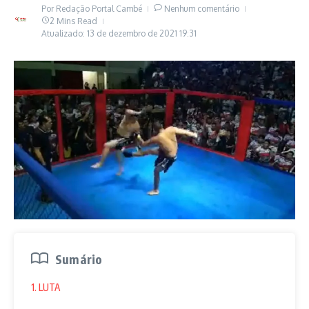
Por
Redação Portal Cambé
Nenhum comentário
2 Mins Read
Atualizado: 13 de dezembro de 2021
19:31
Sumário
1. LUTA