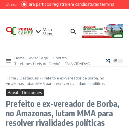
Ir para o conteúdo
Prazo para partidos registrarem candidaturas termina em 15 
Últimas:
Main
Menu
Home
Aviso Legal
Contato
Telefones Úteis de Cambé
FALA CIDADÃO
Home
/
Destaques
/
Prefeito e ex-vereador de Borba, no
Amazonas, lutam MMA para resolver rivalidades políticas
Brasil
Destaques
Prefeito e ex-vereador de Borba,
no Amazonas, lutam MMA para
resolver rivalidades políticas