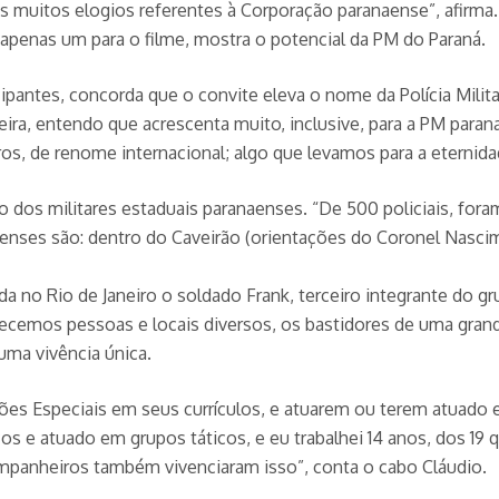
 muitos elogios referentes à Corporação paranaense”, afirma
 apenas um para o filme, mostra o potencial da PM do Paraná.
ipantes, concorda que o convite eleva o nome da Polícia Militar
ra, entendo que acrescenta muito, inclusive, para a PM paranae
ros, de renome internacional; algo que levamos para a eternida
dos militares estaduais paranaenses. “De 500 policiais, foram
ranaenses são: dentro do Caveirão (orientações do Coronel Nasc
da no Rio de Janeiro o soldado Frank, terceiro integrante do
ecemos pessoas e locais diversos, os bastidores de uma grand
 uma vivência única.
rações Especiais em seus currículos, e atuarem ou terem atuado
s e atuado em grupos táticos, e eu trabalhei 14 anos, dos 19 
mpanheiros também vivenciaram isso”, conta o cabo Cláudio.