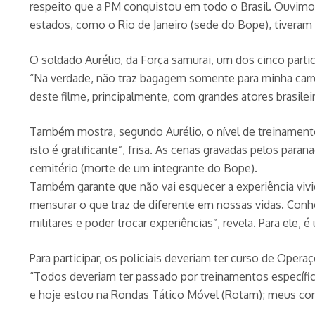
respeito que a PM conquistou em todo o Brasil. Ouvimos
estados, como o Rio de Janeiro (sede do Bope), tiveram
O soldado Aurélio, da Força samurai, um dos cinco partic
“Na verdade, não traz bagagem somente para minha carrei
deste filme, principalmente, com grandes atores brasilei
Também mostra, segundo Aurélio, o nível de treinamento 
isto é gratificante”, frisa. As cenas gravadas pelos pa
cemitério (morte de um integrante do Bope).
Também garante que não vai esquecer a experiência vivi
mensurar o que traz de diferente em nossas vidas. Conh
militares e poder trocar experiências”, revela. Para ele, é
Para participar, os policiais deveriam ter curso de Ope
“Todos deveriam ter passado por treinamentos específico
e hoje estou na Rondas Tático Móvel (Rotam); meus co