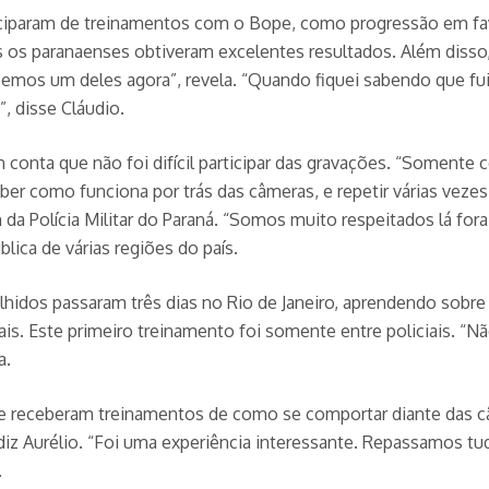
ticiparam de treinamentos com o Bope, como progressão em fave
s os paranaenses obtiveram excelentes resultados. Além disso,
cemos um deles agora”, revela. “Quando fiquei sabendo que fu
, disse Cláudio.
nta que não foi difícil participar das gravações. “Somente c
 saber como funciona por trás das câmeras, e repetir várias vezes
a Polícia Militar do Paraná. “Somos muito respeitados lá for
lica de várias regiões do país.
olhidos passaram três dias no Rio de Janeiro, aprendendo sobr
. Este primeiro treinamento foi somente entre policiais. “Não f
a.
s e receberam treinamentos de como se comportar diante das 
z Aurélio. “Foi uma experiência interessante. Repassamos tu
.