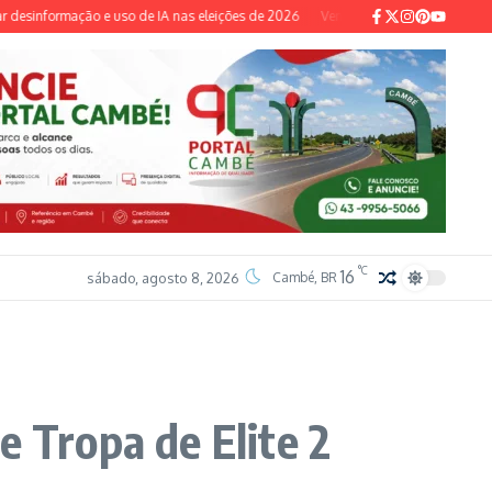
esinformação e uso de IA nas eleições de 2026
Ventania adia clássico Botafogo x
°C
16
sábado, agosto 8, 2026
Cambé, BR
e Tropa de Elite 2