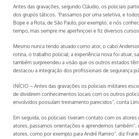
Antes das gravações, segundo Cláudio, os policiais par
dos grupos táticos. “Passamos por uma seletiva, e todo
Bope e a Rota, de São Paulo, por exemplo; e nós conhe
tempo, mas sempre me aperfeiçoei e fiz diversos cursos”
Mesmo nunca tendo atuado como ator, o cabo Anderson co
rotina, o trabalho policial; a experiência nova foi atuar,
também surpreendeu a visão que os outros estados têm d
destacou a integração dos profissionais de segurança púb
INÍCIO – Antes das gravações os policiais militares esc
de dividirem conhecimentos locais com os outros policiais
envolvidos possuíam treinamento parecidos”, conta Lim
Em seguida, os policiais tiveram contato com os atore
atores, passamos orientações e aprendemos também”, di
atores, como por exemplo para André Ramiro”, diz Frank