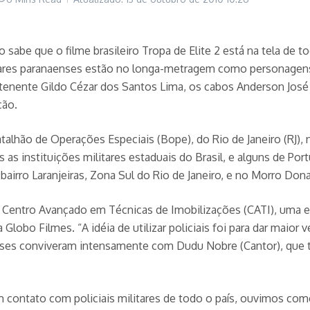
sabe que o filme brasileiro Tropa de Elite 2 está na tela de t
tares paranaenses estão no longa-metragem como personagens.
 tenente Gildo Cézar dos Santos Lima, os cabos Anderson José
ção.
hão de Operações Especiais (Bope), do Rio de Janeiro (RJ), no
s as instituições militares estaduais do Brasil, e alguns de Por
airro Laranjeiras, Zona Sul do Rio de Janeiro, e no Morro Dona
o Centro Avançado em Técnicas de Imobilizações (CATI), uma esc
 Globo Filmes. “A idéia de utilizar policiais foi para dar maior
enses conviveram intensamente com Dudu Nobre (Cantor), que ta
contato com policiais militares de todo o país, ouvimos coment