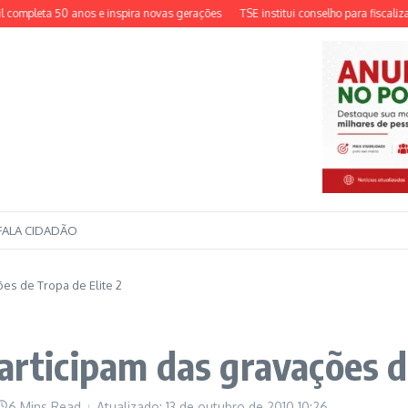
mpleta 50 anos e inspira novas gerações
TSE institui conselho para fiscalizar d
FALA CIDADÃO
es de Tropa de Elite 2
articipam das gravações d
6 Mins Read
Atualizado: 13 de outubro de 2010
10:26