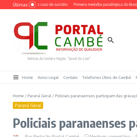
Ir para o conteúdo
Últimas:
o a crianças após caso de suicídio
Primeira medalha paralímpica do Brasil co
Notícias de Cambé e Região. "Jornal On-Line"
Home
Aviso Legal
Contato
Telefones Úteis de Cambé
Home
/
Paraná Geral
/
Policiais paranaenses participam das gravaçõ
Paraná Geral
Policiais paranaenses p
Por
Redação Portal Cambé
Nenhum comentário