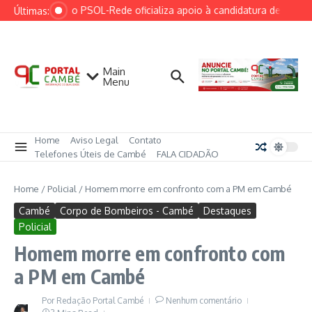
Ir para o conteúdo
Federação PSOL-Rede oficializa apoio à candidatura de Lula à 
Últimas:
Main
Menu
Home
Aviso Legal
Contato
Telefones Úteis de Cambé
FALA CIDADÃO
Home
/
Policial
/
Homem morre em confronto com a PM em Cambé
Cambé
Corpo de Bombeiros - Cambé
Destaques
Policial
Homem morre em confronto com
a PM em Cambé
Por
Redação Portal Cambé
Nenhum comentário