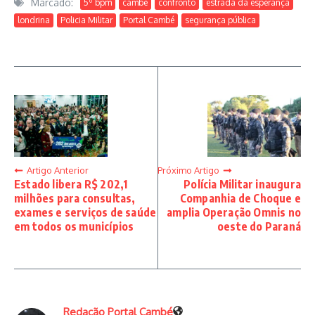
Marcado:
5º bpm
cambé
confronto
estrada da esperança
londrina
Policia Militar
Portal Cambé
segurança pública
Artigo Anterior
Próximo Artigo
Estado libera R$ 202,1
Polícia Militar inaugura
milhões para consultas,
Companhia de Choque e
exames e serviços de saúde
amplia Operação Omnis no
em todos os municípios
oeste do Paraná
Redação Portal Cambé