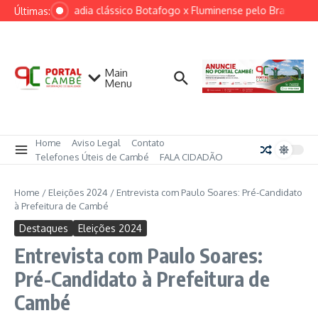
Ir para o conteúdo
Ventania adia clássico Botafogo x Fluminense pelo Brasileirão
Últimas:
Main
Menu
Home
Aviso Legal
Contato
Telefones Úteis de Cambé
FALA CIDADÃO
Home
/
Eleições 2024
/
Entrevista com Paulo Soares: Pré-Candidato
à Prefeitura de Cambé
Destaques
Eleições 2024
Entrevista com Paulo Soares:
Pré-Candidato à Prefeitura de
Cambé