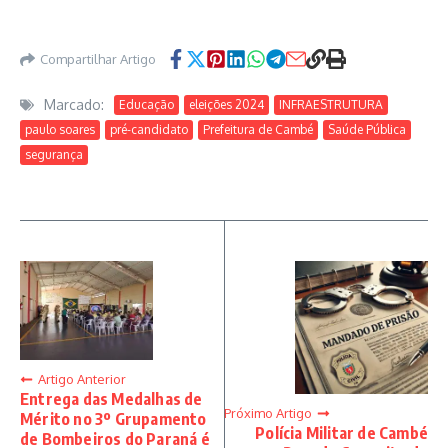
Compartilhar Artigo
Marcado:
Educação
eleições 2024
INFRAESTRUTURA
paulo soares
pré-candidato
Prefeitura de Cambé
Saúde Pública
segurança
Artigo Anterior
Entrega das Medalhas de
Próximo Artigo
Mérito no 3º Grupamento
Polícia Militar de Cambé
de Bombeiros do Paraná é