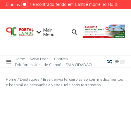
Ir para o conteúdo
Homem encontrado ferido em Cambé morre no HU de Londri
Últimas:
Main
Menu
Home
Aviso Legal
Contato
Telefones Úteis de Cambé
FALA CIDADÃO
Home
/
Destaques
/
Brasil envia terceiro avião com medicamentos
e hospital de campanha à Venezuela após terremotos