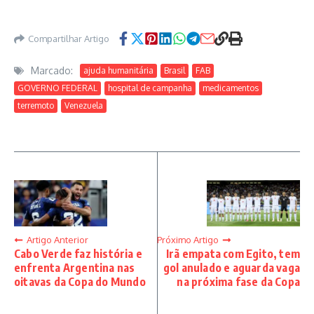
Compartilhar Artigo
Marcado:
ajuda humanitária
Brasil
FAB
GOVERNO FEDERAL
hospital de campanha
medicamentos
terremoto
Venezuela
Artigo Anterior
Próximo Artigo
Cabo Verde faz história e
Irã empata com Egito, tem
enfrenta Argentina nas
gol anulado e aguarda vaga
oitavas da Copa do Mundo
na próxima fase da Copa