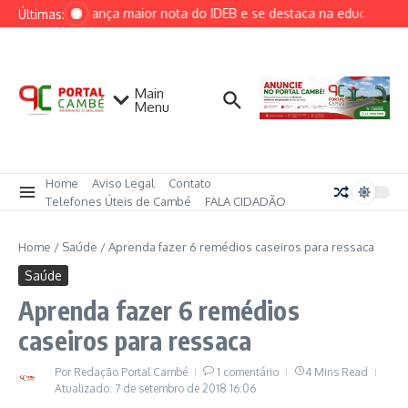
Ir para o conteúdo
Cambé alcança maior nota do IDEB e se destaca na educação mu
Últimas:
Main
Menu
Home
Aviso Legal
Contato
Telefones Úteis de Cambé
FALA CIDADÃO
Home
/
Saúde
/
Aprenda fazer 6 remédios caseiros para ressaca
Saúde
Aprenda fazer 6 remédios
caseiros para ressaca
Por
Redação Portal Cambé
1 comentário
4 Mins Read
Atualizado: 7 de setembro de 2018
16:06