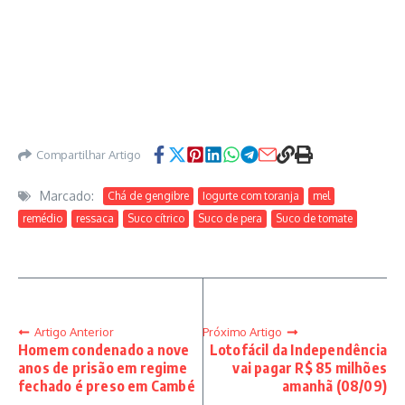
Compartilhar Artigo
Marcado:
Chá de gengibre
Iogurte com toranja
mel
remédio
ressaca
Suco cítrico
Suco de pera
Suco de tomate
Artigo Anterior
Próximo Artigo
Homem condenado a nove
Lotofácil da Independência
anos de prisão em regime
vai pagar R$ 85 milhões
fechado é preso em Cambé
amanhã (08/09)