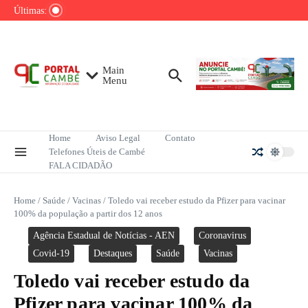
Ir para o conteúdo
audiência do jornalismo no Brasil
Últimas:
Tempestades deixam mais de 2,6 mil
desalojados no Rio Grande do Sul
Atendimentos especializados à mulher
superam 780 mil casos em 2025, aponta MJSP
Main
Menu
Home
Aviso Legal
Contato
Telefones Úteis de Cambé
FALA CIDADÃO
Home
/
Saúde
/
Vacinas
/
Toledo vai receber estudo da Pfizer para vacinar
100% da população a partir dos 12 anos
Agência Estadual de Notícias - AEN
Coronavirus
Covid-19
Destaques
Saúde
Vacinas
Toledo vai receber estudo da
Pfizer para vacinar 100% da