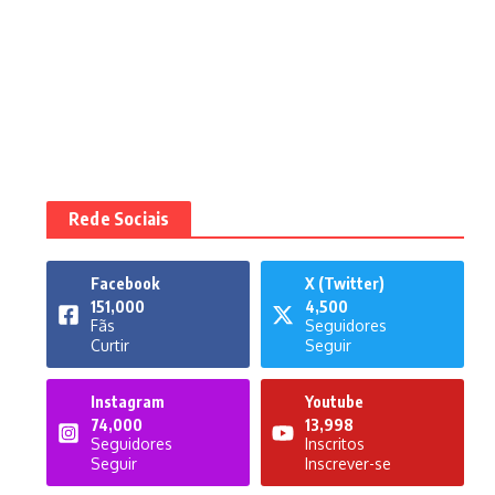
Rede Sociais
Facebook
X (Twitter)
151,000
4,500
Fãs
Seguidores
Curtir
Seguir
Instagram
Youtube
74,000
13,998
Seguidores
Inscritos
Seguir
Inscrever-se