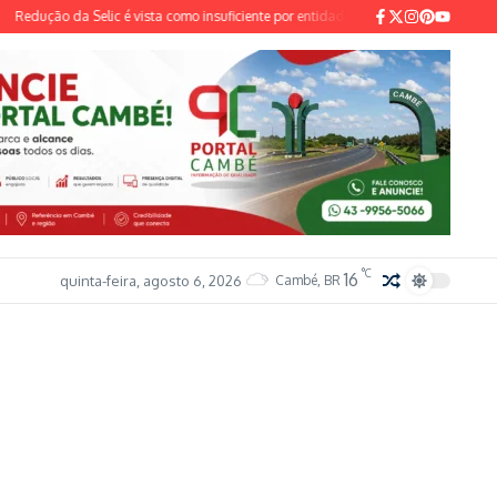
dução da Selic é vista como insuficiente por entidades do setor industrial e sindica
°C
16
quinta-feira, agosto 6, 2026
Cambé, BR