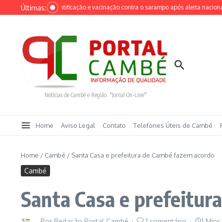
Ir para o conteúdo
Últimas:
é intensifica identificação e vacinação contra o sarampo após alerta nacional
Notícias de Cambé e Região. "Jornal On-Line"
Home
Aviso Legal
Contato
Telefones Úteis de Cambé
Home
/
Cambé
/
Santa Casa e prefeitura de Cambé fazem acordo
Cambé
Santa Casa e prefeitur
Por
Redação Portal Cambé
1 comentário
1 Mins