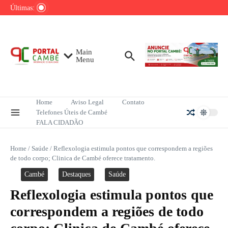
Ir para o conteúdo
de tênis até o fim do ano
Últimas:
Mega-Sena sorteia R$ 165 milhões neste
domingo; veja como apostar
Lula pretende apresentar a Trump dados
sobre redução do desmatamento na Amazônia
Main
Menu
Home
Aviso Legal
Contato
Telefones Úteis de Cambé
FALA CIDADÃO
Home
/
Saúde
/
Reflexologia estimula pontos que correspondem a regiões
de todo corpo; Clinica de Cambé oferece tratamento.
Cambé
Destaques
Saúde
Reflexologia estimula pontos que
correspondem a regiões de todo