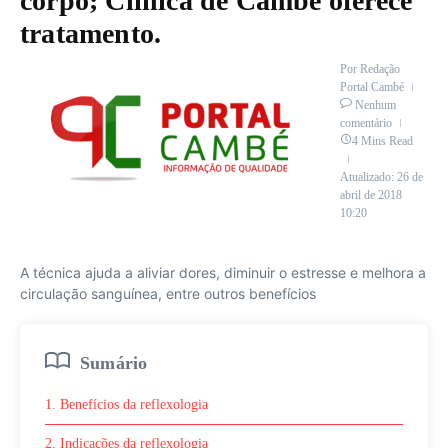
corpo; Clinica de Cambé oferece
tratamento.
Por
Redação
Portal Cambé
Nenhum
comentário
4 Mins Read
Atualizado: 26 de
abril de 2018
10:20
A técnica ajuda a aliviar dores, diminuir o estresse e melhora a
circulação sanguínea, entre outros benefícios
Sumário
1. Benefícios da reflexologia
2. Indicações da reflexologia