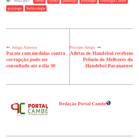
Marcado:
cambé
clinica
podologa
podologia
Podologia Cambé
podologo
Reflexologia
Artigo Anterior
Próximo Artigo
Pacote com medidas contra
Atletas de Handebol recebem
corrupção pode ser
Prêmio de Melhores do
consultado até o dia 30
Handebol Paranaense
Redação Portal Cambé