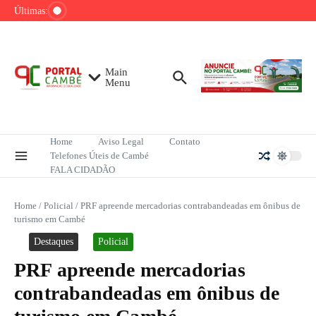
Ir para o conteúdo
de tênis até o fim do ano
Últimas:
Mega-Sena sorteia R$ 165 milhões neste
domingo; veja como apostar
Lula pretende apresentar a Trump dados
sobre redução do desmatamento na Amazônia
Main
Menu
Home
Aviso Legal
Contato
Telefones Úteis de Cambé
FALA CIDADÃO
Home
/
Policial
/
PRF apreende mercadorias contrabandeadas em ônibus de
turismo em Cambé
Destaques
Policial
PRF apreende mercadorias
contrabandeadas em ônibus de