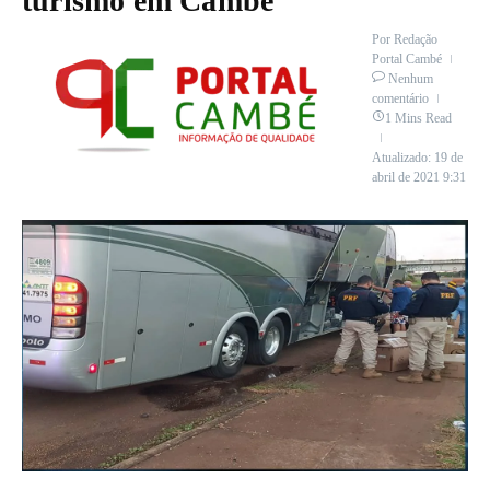
turismo em Cambé
Por
Redação
Portal Cambé
Nenhum
comentário
1 Mins Read
Atualizado: 19 de
abril de 2021
9:31