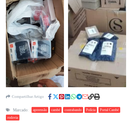
Compartilhar Artigo
Marcado:
apreensão
cambé
contrabando
Polícia
Portal Cambé
rodovia