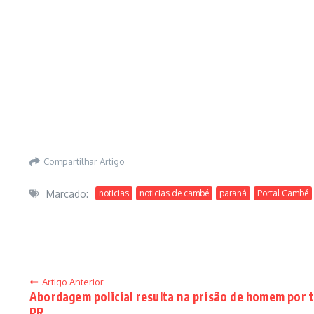
Compartilhar Artigo
Marcado:
noticias
noticias de cambé
paraná
Portal Cambé
Artigo Anterior
Abordagem policial resulta na prisão de homem por 
PR