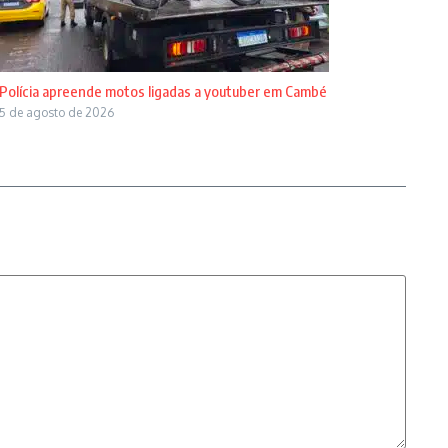
Polícia apreende motos ligadas a youtuber em Cambé
5 de agosto de 2026