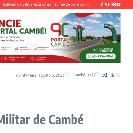
o da Selic é vista como insuficiente por entidades do setor industrial e sindical
°C
17
quinta-feira, agosto 6, 2026
Cambé, BR
Militar de Cambé