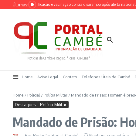
Ir para o conteúdo
Últimas:
ntensifica identificação e vacinação contra o sarampo após alerta nacional
Cru
Notícias de Cambé e Região. "Jornal On-Line"
Home
Aviso Legal
Contato
Telefones Úteis de Cambé
Home
/
Policial
/
Polícia Militar
/
Mandado de Prisão: Homem é preso 
Destaques
Polícia Militar
Mandado de Prisão: Hom
Por
Redação Portal Cambé
Nenhum comentário