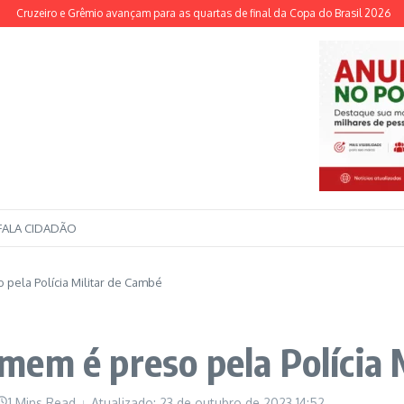
zeiro e Grêmio avançam para as quartas de final da Copa do Brasil 2026
Reduçã
FALA CIDADÃO
pela Polícia Militar de Cambé
em é preso pela Polícia 
1 Mins Read
Atualizado: 23 de outubro de 2023
14:52