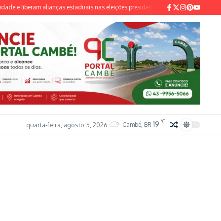
 liberam alianças estaduais nas eleições presidenciai...
UBSs de Londrina rec
°C
19
quarta-feira, agosto 5, 2026
Cambé, BR