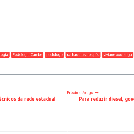
logia
Podologia Cambé
podologo
rachaduras nos pés
viviane podologa
Próximo Artigo
écnicos da rede estadual
Para reduzir diesel, go