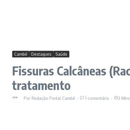
Cambé
Destaques
Saúde
Fissuras Calcâneas (Ra
tratamento
Por
Redação Portal Cambé
1 comentário
3 Min