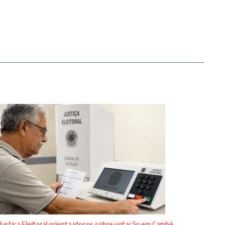
Justiça Eleitoral orienta idosos sobre votação em Cambé