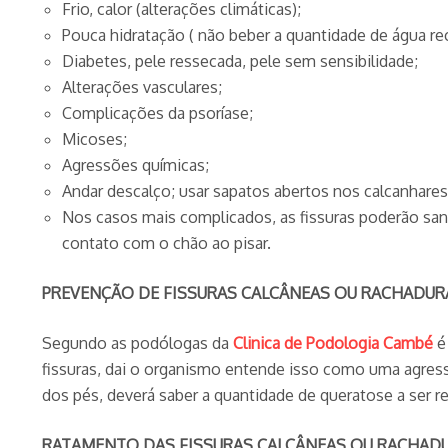
Frio, calor (alterações climáticas);
Pouca hidratação ( não beber a quantidade de água r
Diabetes, pele ressecada, pele sem sensibilidade;
Alterações vasculares;
Complicações da psoríase;
Micoses;
Agressões químicas;
Andar descalço; usar sapatos abertos nos calcanhares 
Nos casos mais complicados, as fissuras poderão sangr
contato com o chão ao pisar.
PREVENÇÃO DE FISSURAS CALCÂNEAS OU RACHADURA
Segundo as podólogas da
Clinica de Podologia Cambé
é 
fissuras, dai o organismo entende isso como uma agres
dos pés, deverá saber a quantidade de queratose a ser r
RATAMENTO DAS FISSURAS CALCÂNEAS OU RACHADU