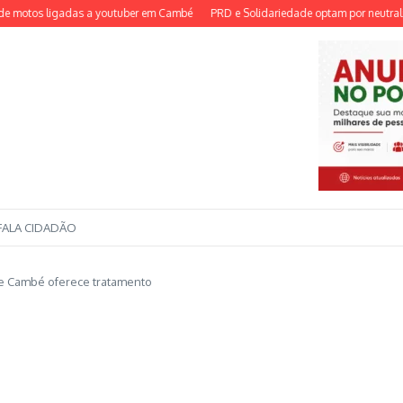
otos ligadas a youtuber em Cambé
PRD e Solidariedade optam por neutralidade e
FALA CIDADÃO
de Cambé oferece tratamento