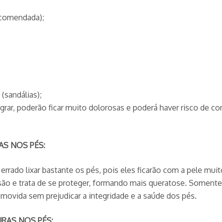
ecomendada);
(sandálias);
ar, poderão ficar muito dolorosas e poderá haver risco de con
S NOS PÉS:
errado lixar bastante os pés, pois eles ficarão com a pele mu
são e trata de se proteger, formando mais queratose. Soment
emovida sem prejudicar a integridade e a saúde dos pés.
RAS NOS PÉS: