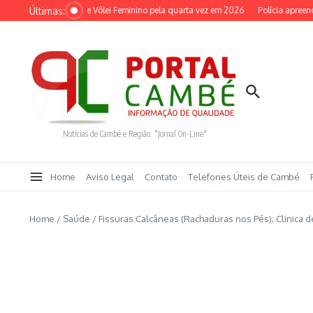
Ir para o conteúdo
Últimas:
dial de Clubes de Vôlei Feminino pela quarta vez em 2026
Polícia apreende m
Notícias de Cambé e Região. "Jornal On-Line"
Home
Aviso Legal
Contato
Telefones Úteis de Cambé
Home
/
Saúde
/
Fissuras Calcâneas (Rachaduras nos Pés); Clinica 