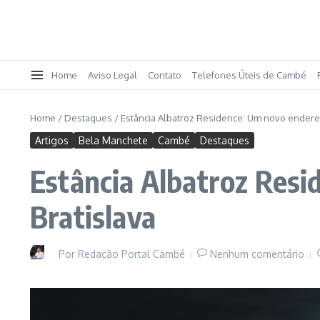
Home
Aviso Legal
Contato
Telefones Úteis de Cambé
Home
/
Destaques
/
Estância Albatroz Residence: Um novo endereç
Artigos
Bela Manchete
Cambé
Destaques
Estância Albatroz Resi
Bratislava
Por
Redação Portal Cambé
Nenhum comentário