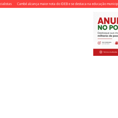
Cambé alcança maior nota do IDEB e se destaca na educação municipal
Ning