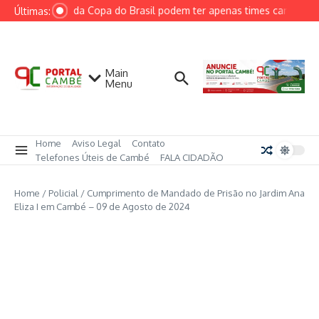
Ir para o conteúdo
Quartas da Copa do Brasil podem ter apenas times campeões 
Últimas:
Main
Menu
Home
Aviso Legal
Contato
Telefones Úteis de Cambé
FALA CIDADÃO
Home
/
Policial
/
Cumprimento de Mandado de Prisão no Jardim Ana
Eliza I em Cambé – 09 de Agosto de 2024