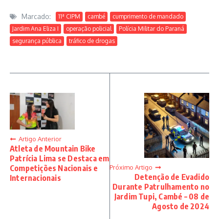
Marcado:
11ª CIPM
cambé
cumprimento de mandado
Jardim Ana Eliza I
operação policial
Polícia Militar do Paraná
segurança pública
tráfico de drogas
Artigo Anterior
Atleta de Mountain Bike
Patrícia Lima se Destaca em
Próximo Artigo
Competições Nacionais e
Detenção de Evadido
Internacionais
Durante Patrulhamento no
Jardim Tupi, Cambé – 08 de
Agosto de 2024