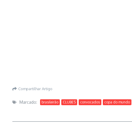
Compartilhar Artigo
Marcado:
brasileirão
CLUBES
convocados
copa do mundo