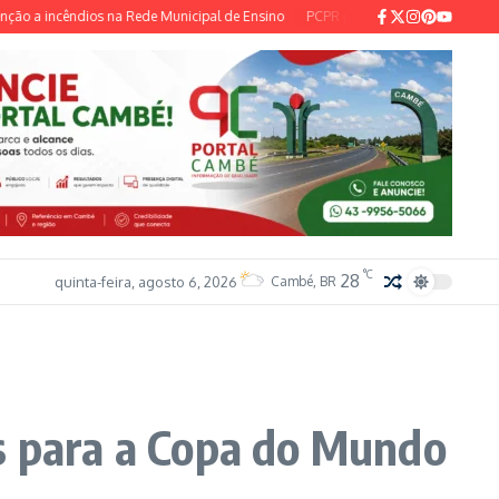
a incêndios na Rede Municipal de Ensino
PCPR prende suspeitos com cocaína
°C
28
quinta-feira, agosto 6, 2026
Cambé, BR
os para a Copa do Mundo