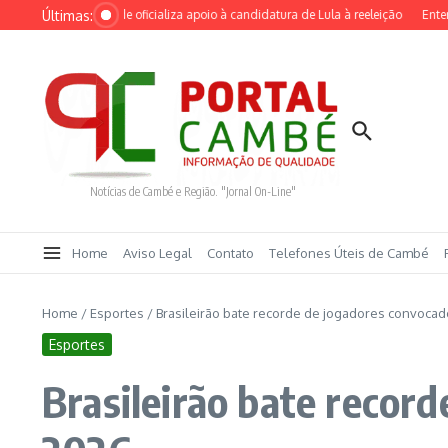
Ir para o conteúdo
Últimas:
eração PSOL-Rede oficializa apoio à candidatura de Lula à reeleição
Entenda o
Notícias de Cambé e Região. "Jornal On-Line"
Home
Aviso Legal
Contato
Telefones Úteis de Cambé
Home
/
Esportes
/
Brasileirão bate recorde de jogadores convoca
Esportes
Brasileirão bate recor