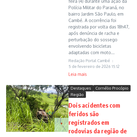
feira (4) durante uma ação da
Polícia Militar do Paraná, no
bairro Jardim São Paulo, em
Cambé. A ocorrência foi
registrada por volta das 18h47,
após denúncia de racha e
perturbação do sossego
envolvendo bicicletas
adaptadas com moto...
Redação Portal Cambé
5 de fevereiro de 2026
15:12
Leia mais
Destaques
Cornélio Procópio
Região
Dois acidentes com
feridos são
registrados em
rodovias da região de