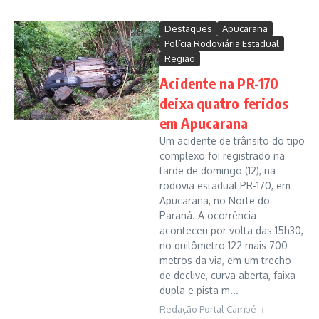
Destaques
Apucarana
Polícia Rodoviária Estadual
Região
Acidente na PR-170
deixa quatro feridos
em Apucarana
Um acidente de trânsito do tipo
complexo foi registrado na
tarde de domingo (12), na
rodovia estadual PR-170, em
Apucarana, no Norte do
Paraná. A ocorrência
aconteceu por volta das 15h30,
no quilômetro 122 mais 700
metros da via, em um trecho
de declive, curva aberta, faixa
dupla e pista m...
Redação Portal Cambé