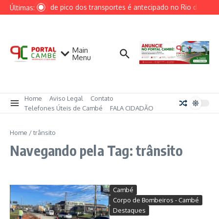
Ir para o conteúdo
Horário de pico dos transportes é antecipado no Rio devido à 
Últimas:
Main
Menu
Home
Aviso Legal
Contato
Telefones Úteis de Cambé
FALA CIDADÃO
Home
/
trânsito
Navegando pela Tag: trânsito
Cambé
Corpo de Bombeiros - Cambé
Destaques