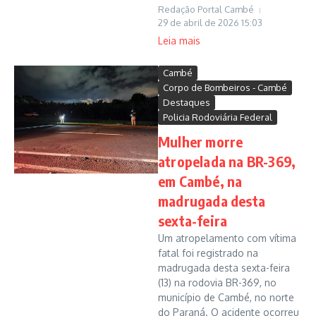
Redação Portal Cambé
29 de abril de 2026
15:03
Leia mais
Cambé
Corpo de Bombeiros - Cambé
Destaques
Policia Rodoviária Federal
Mulher morre
atropelada na BR-369,
em Cambé, na
madrugada desta
sexta-feira
Um atropelamento com vítima
fatal foi registrado na
madrugada desta sexta-feira
(13) na rodovia BR-369, no
município de Cambé, no norte
do Paraná. O acidente ocorreu