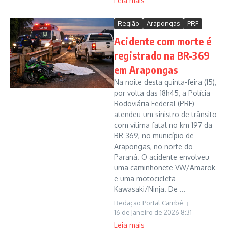
Leia mais
Região
Arapongas
PRF
Acidente com morte é
registrado na BR-369
em Arapongas
Na noite desta quinta-feira (15),
por volta das 18h45, a Polícia
Rodoviária Federal (PRF)
atendeu um sinistro de trânsito
com vítima fatal no km 197 da
BR-369, no município de
Arapongas, no norte do
Paraná. O acidente envolveu
uma caminhonete VW/Amarok
e uma motocicleta
Kawasaki/Ninja. De ...
Redação Portal Cambé
16 de janeiro de 2026
8:31
Leia mais