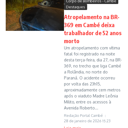
Corpo de Bombeiros - Cambé
Destaques
Atropelamento na BR-
369 em Cambé deixa
trabalhador de 52 anos
morto
Um atropelamento com vítima
fatal foi registrado na noite
desta terça-feira, dia 27, na BR-
369, no trecho que liga Cambé
a Rolândia, no norte do
Paraná. O acidente ocorreu
por volta das 23h15,
aproximadamente cem metros
após o viaduto Madre Leônia
Milito, entre os acessos à
Avenida Roberto...
Redação Portal Cambé
28 de janeiro de 2026
15:23