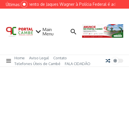
Ir para o conteúdo
Depoimento de Jaques Wagner à Polícia Federal é adiado por
Últimas:
Main
Menu
Home
Aviso Legal
Contato
Telefones Úteis de Cambé
FALA CIDADÃO