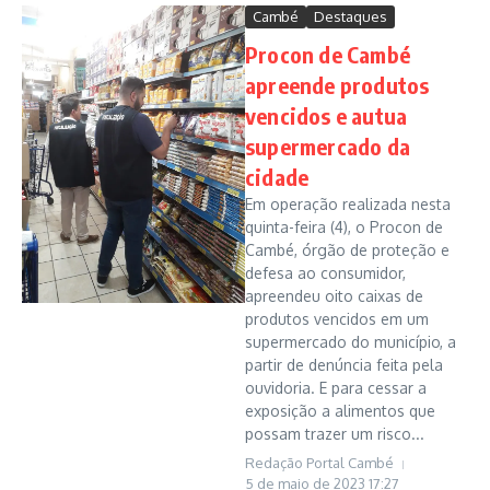
Cambé
Destaques
Procon de Cambé
apreende produtos
vencidos e autua
supermercado da
cidade
Em operação realizada nesta
quinta-feira (4), o Procon de
Cambé, órgão de proteção e
defesa ao consumidor,
apreendeu oito caixas de
produtos vencidos em um
supermercado do município, a
partir de denúncia feita pela
ouvidoria. E para cessar a
exposição a alimentos que
possam trazer um risco...
Redação Portal Cambé
5 de maio de 2023
17:27