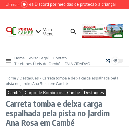
Ir para o conteúdo
AGU cobra Discord por medidas de proteção a crianças após ca
Últimas:
Main
Menu
Home
Aviso Legal
Contato
Telefones Úteis de Cambé
FALA CIDADÃO
Home
/
Destaques
/
Carreta tomba e deixa carga espalhada pela
pista no Jardim Ana Rosa em Cambé
Cambé
Corpo de Bombeiros - Cambé
Destaques
Carreta tomba e deixa carga
espalhada pela pista no Jardim
Ana Rosa em Cambé