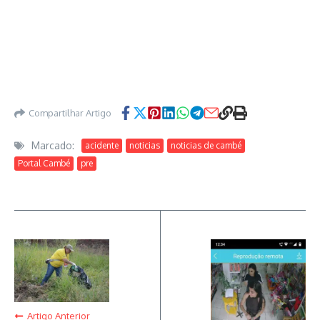
Compartilhar Artigo
Marcado:
acidente
noticias
noticias de cambé
Portal Cambé
pre
Artigo Anterior