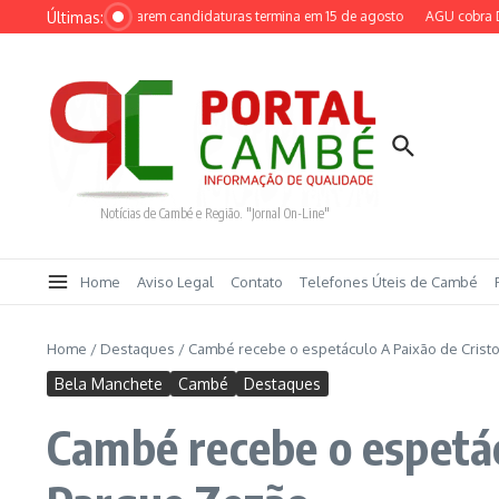
Ir para o conteúdo
Últimas:
a partidos registrarem candidaturas termina em 15 de agosto
AGU cobra Discor
Notícias de Cambé e Região. "Jornal On-Line"
Home
Aviso Legal
Contato
Telefones Úteis de Cambé
Home
/
Destaques
/
Cambé recebe o espetáculo A Paixão de Cristo
Bela Manchete
Cambé
Destaques
Cambé recebe o espetác