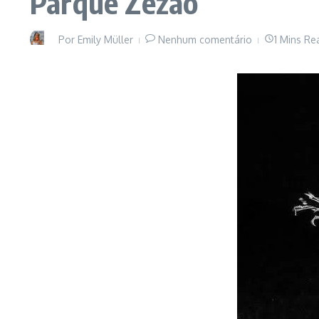
Parque Zezão
Por
Emily Müller
Nenhum comentário
1 Mins Re