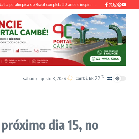
paralímpica do Brasil completa 50 anos e inspira novas gerações
TSE institui 
°C
22
sábado, agosto 8, 2026
Cambé, BR
próximo dia 15, no