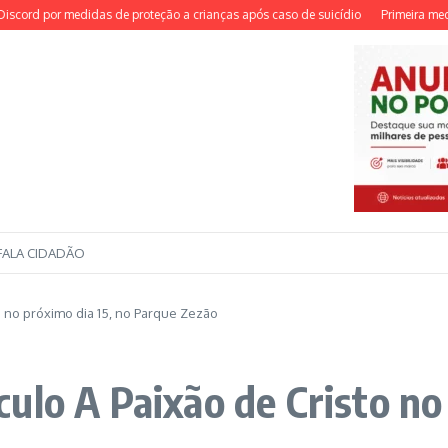
d por medidas de proteção a crianças após caso de suicídio
Primeira medalha 
FALA CIDADÃO
 no próximo dia 15, no Parque Zezão
ulo A Paixão de Cristo no 