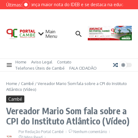
Ir para o conteúdo
Cambé alcança maior nota do IDEB e se destaca na educação mu
Últimas:
Main
Menu
Home
Aviso Legal
Contato
Telefones Úteis de Cambé
FALA CIDADÃO
Home
/
Cambé
/
Vereador Mario Som fala sobre a CPI do Instituto
Atlântico (Vídeo)
Cambé
Vereador Mario Som fala sobre a
CPI do Instituto Atlântico (Vídeo)
Por
Redação Portal Cambé
Nenhum comentário
1 Mins Read