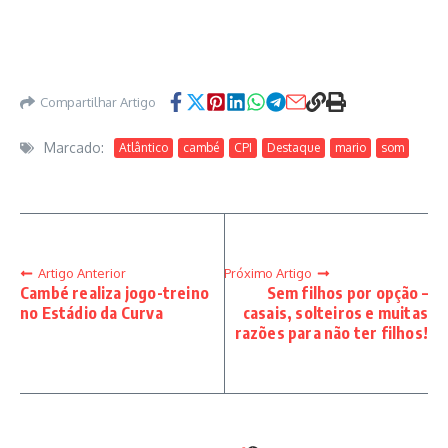
Compartilhar Artigo
Marcado:
Atlântico
cambé
CPI
Destaque
mario
som
Artigo Anterior
Próximo Artigo
Cambé realiza jogo-treino
Sem filhos por opção –
no Estádio da Curva
casais, solteiros e muitas
razões para não ter filhos!