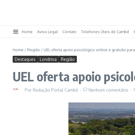
Home
Aviso Legal
Contato
Telefones Úteis de Cambé
Home
/
Região
/
UEL oferta apoio psicológico online e gratuito par
Destaques
Londrina
Região
UEL oferta apoio psicol
Por
Redação Portal Cambé
Nenhum comentário