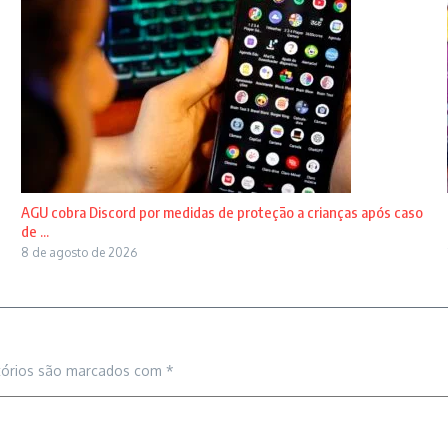
AGU cobra Discord por medidas de proteção a crianças após caso
de ...
8 de agosto de 2026
tórios são marcados com
*