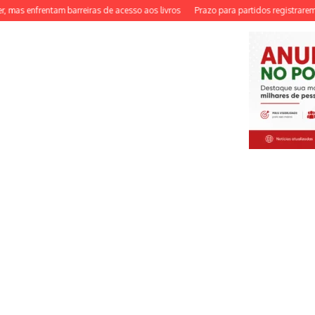
s enfrentam barreiras de acesso aos livros
Prazo para partidos registrarem cand