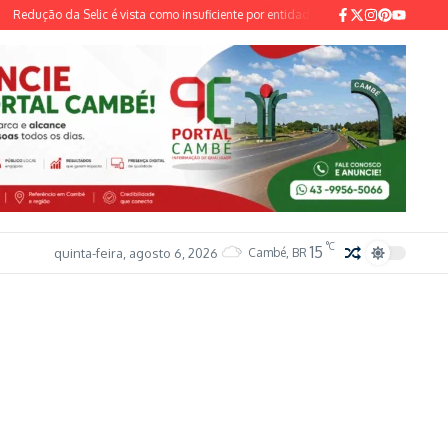
ção da Selic é vista como insuficiente por entidades do setor industrial e sindical
°C
15
quinta-feira, agosto 6, 2026
Cambé, BR