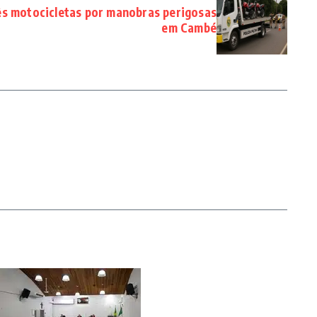
rês motocicletas por manobras perigosas
em Cambé