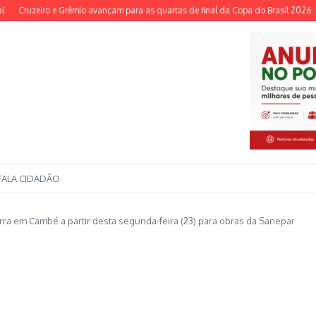
ruzeiro e Grêmio avançam para as quartas de final da Copa do Brasil 2026
Redu
FALA CIDADÃO
erra em Cambé a partir desta segunda-feira (23) para obras da Sanepar