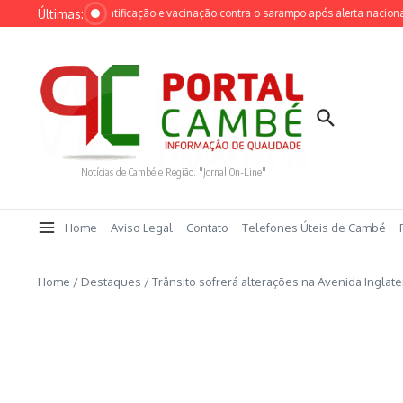
Ir para o conteúdo
Últimas:
 intensifica identificação e vacinação contra o sarampo após alerta nacional
C
Notícias de Cambé e Região. "Jornal On-Line"
Home
Aviso Legal
Contato
Telefones Úteis de Cambé
Home
/
Destaques
/
Trânsito sofrerá alterações na Avenida Inglat