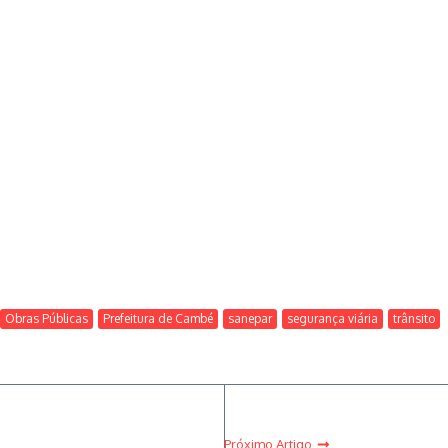
Obras Públicas
Prefeitura de Cambé
sanepar
segurança viária
trânsito
Próximo Artigo