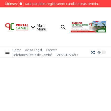
Ir para o conteúdo
Prazo para partidos registrarem candidaturas termina em 15
Últimas:
Main
Menu
Home
Aviso Legal
Contato
Telefones Úteis de Cambé
FALA CIDADÃO