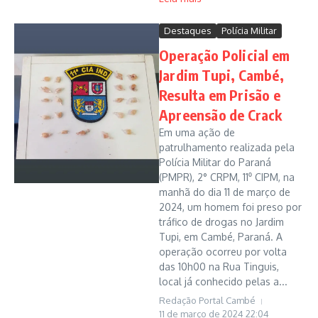
Destaques
Polícia Militar
Operação Policial em
Jardim Tupi, Cambé,
Resulta em Prisão e
Apreensão de Crack
Em uma ação de
patrulhamento realizada pela
Polícia Militar do Paraná
(PMPR), 2° CRPM, 11⁰ CIPM, na
manhã do dia 11 de março de
2024, um homem foi preso por
tráfico de drogas no Jardim
Tupi, em Cambé, Paraná. A
operação ocorreu por volta
das 10h00 na Rua Tinguis,
local já conhecido pelas a...
Redação Portal Cambé
11 de março de 2024
22:04