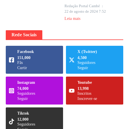
Redação Portal Cambé
22 de agosto de 2024
7:52
Leia mais
Rede Sociais
Facebook
X (Twitter)
151,000
4,500
Fãs
Seguidores
Curtir
Seguir
Instagram
Youtube
74,000
13,998
Seguidores
Inscritos
Seguir
Inscrever-se
Tiktok
12,000
Seguidores