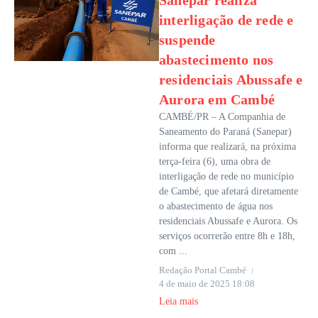
Sanepar realiza
interligação de rede e
suspende
abastecimento nos
residenciais Abussafe e
Aurora em Cambé
CAMBÉ/PR – A Companhia de
Saneamento do Paraná (Sanepar)
informa que realizará, na próxima
terça-feira (6), uma obra de
interligação de rede no município
de Cambé, que afetará diretamente
o abastecimento de água nos
residenciais Abussafe e Aurora. Os
serviços ocorrerão entre 8h e 18h,
com ...
Redação Portal Cambé
4 de maio de 2025
18:08
Leia mais