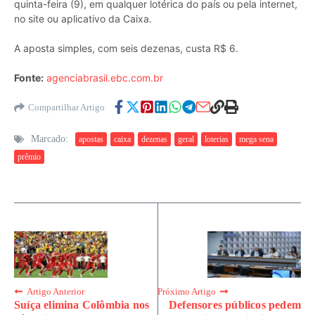
quinta-feira (9), em qualquer lotérica do país ou pela internet,
no site ou aplicativo da Caixa.
A aposta simples, com seis dezenas, custa R$ 6.
Fonte:
agenciabrasil.ebc.com.br
Compartilhar Artigo
Marcado:
apostas
caixa
dezenas
geral
loterias
mega sena
prêmio
Artigo Anterior
Próximo Artigo
Suíça elimina Colômbia nos
Defensores públicos pedem