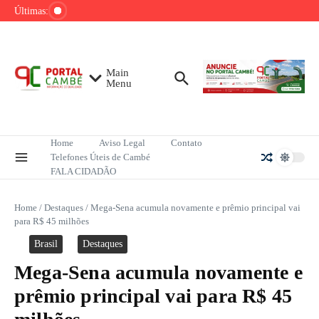
Ir para o conteúdo
queixas sexuais, orienta especialista
Últimas:
Rayssa Leal conquista título da etapa carioca
da Liga Internacional de Skate Street
Inteligência Artificial impacta financiamento e
audiência do jornalismo no Brasil
Main
Menu
Home
Aviso Legal
Contato
Telefones Úteis de Cambé
FALA CIDADÃO
Home
/
Destaques
/
Mega-Sena acumula novamente e prêmio principal vai
para R$ 45 milhões
Brasil
Destaques
Mega-Sena acumula novamente e
prêmio principal vai para R$ 45