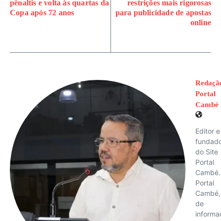
pênaltis e volta às quartas da
restrições mais rigorosas
Copa após 72 anos
para publicidade de apostas
online
Redaçã
Portal
Cambé
Editor e
fundad
do Site
Portal
Cambé.
Portal
Cambé, 
de
informa