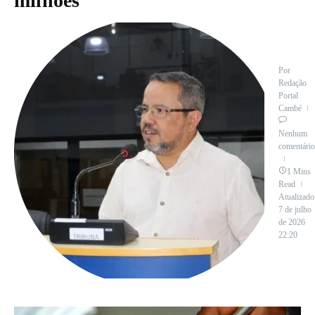
milhões
Por
Redação
Portal
Cambé
Nenhum
comentário
1 Mins
Read
Atualizado
7 de julho
de 2026
22:20