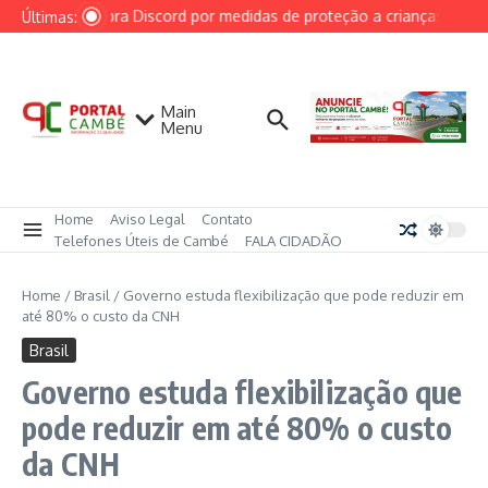
Ir para o conteúdo
AGU cobra Discord por medidas de proteção a crianças após ca
Últimas:
Main
Menu
Home
Aviso Legal
Contato
Telefones Úteis de Cambé
FALA CIDADÃO
Home
/
Brasil
/
Governo estuda flexibilização que pode reduzir em
até 80% o custo da CNH
Brasil
Governo estuda flexibilização que
pode reduzir em até 80% o custo
da CNH