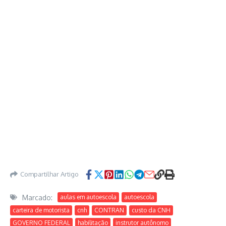
Compartilhar Artigo
Marcado:
aulas em autoescola
autoescola
carteira de motorista
cnh
CONTRAN
custo da CNH
GOVERNO FEDERAL
habilitação
instrutor autônomo