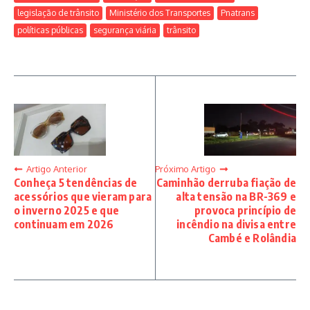
legislação de trânsito
Ministério dos Transportes
Pnatrans
políticas públicas
segurança viária
trânsito
Artigo Anterior
Próximo Artigo
Conheça 5 tendências de
Caminhão derruba fiação de
acessórios que vieram para
alta tensão na BR-369 e
o inverno 2025 e que
provoca princípio de
continuam em 2026
incêndio na divisa entre
Cambé e Rolândia