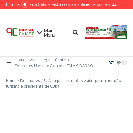
Ir para o conteúdo
Redução da Selic é vista como insuficiente por entidades do seto
Últimas:
Main
Menu
Home
Aviso Legal
Contato
Telefones Úteis de Cambé
FALA CIDADÃO
Home
/
Destaques
/
EUA ampliam sanções e atingem mineração,
turismo e presidente de Cuba