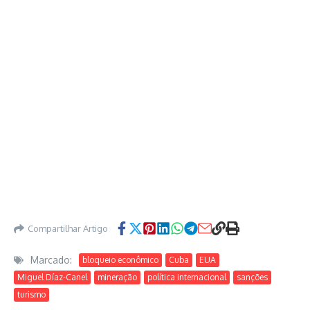
Compartilhar Artigo
Marcado:
bloqueio econômico
Cuba
EUA
Miguel Díaz-Canel
mineração
política internacional
sanções
turismo