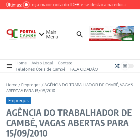
Ir para o conteúdo
Cambé alcança maior nota do IDEB e se destaca na educação muni
Últimas:
Main
Menu
Home
Aviso Legal
Contato
Telefones Úteis de Cambé
FALA CIDADÃO
Home
/
Empregos
/
AGÊNCIA DO TRABALHADOR DE CAMBÉ, VAGAS
ABERTAS PARA 15/09/2010
Empregos
AGÊNCIA DO TRABALHADOR DE
CAMBÉ, VAGAS ABERTAS PARA
15/09/2010