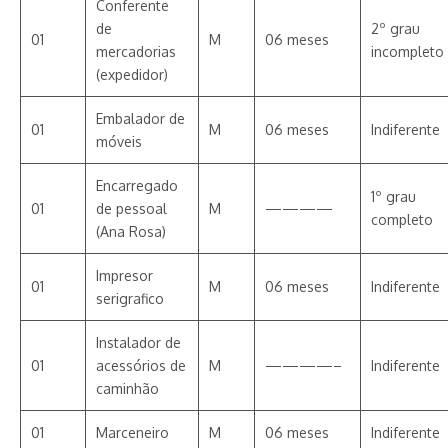
Conferente
de
2º grau
01
M
06 meses
mercadorias
incompleto
(expedidor)
Embalador de
01
M
06 meses
Indiferente
móveis
Encarregado
1º grau
01
de pessoal
M
————
completo
(Ana Rosa)
Impresor
01
M
06 meses
Indiferente
serigrafico
Instalador de
01
acessórios de
M
————–
Indiferente
caminhão
01
Marceneiro
M
06 meses
Indiferente