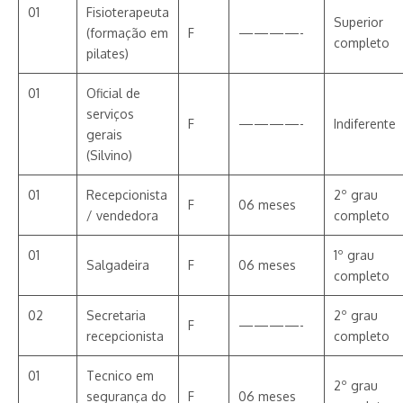
01
Fisioterapeuta
Superior
(formação em
F
————-
completo
pilates)
01
Oficial de
serviços
F
————-
Indiferente
gerais
(Silvino)
01
Recepcionista
2º grau
F
06 meses
/ vendedora
completo
01
1º grau
Salgadeira
F
06 meses
completo
02
Secretaria
2º grau
F
————-
recepcionista
completo
01
Tecnico em
2º grau
segurança do
F
06 meses