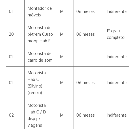
Montador de
01
M
06 meses
Indiferente
móveis
Motorista de
1º grau
20
bi-trem Curso
M
06 meses
completo
moop Hab E
Motorista de
01
M
————-
Indiferente
carro de som
Motorista
Hab C
01
M
06 meses
Indiferente
(Silvino)
(centro)
Motorista
Hab C / D
02
M
06 meses
Indiferente
disp p/
viagens