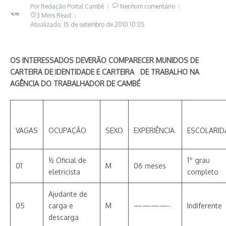
Por
Redação Portal Cambé
Nenhum comentário
3 Mins Read
Atualizado: 15 de setembro de 2010
10:05
OS INTERESSADOS DEVERÃO COMPARECER MUNIDOS DE
CARTEIRA DE IDENTIDADE E CARTEIRA DE TRABALHO NA
AGÊNCIA DO TRABALHADOR DE CAMBÉ
VAGAS
OCUPAÇÃO
SEXO
EXPERIÊNCIA
ESCOLARID
½ Oficial de
1º grau
01
M
06 meses
eletricista
completo
Ajudante de
05
carga e
M
————-
Indiferente
descarga