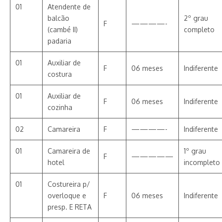
01
Atendente de
balcão
2º grau
F
————-
(cambé II)
completo
padaria
01
Auxiliar de
F
06 meses
Indiferente
costura
01
Auxiliar de
F
06 meses
Indiferente
cozinha
02
Camareira
F
————-
Indiferente
01
Camareira de
1º grau
F
—————
hotel
incompleto
01
Costureira p/
overloque e
F
06 meses
Indiferente
presp. E RETA