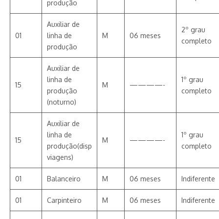
produção
Auxiliar de
2º grau
01
linha de
M
06 meses
completo
produção
Auxiliar de
linha de
1º grau
15
M
————-
produção
completo
(noturno)
Auxiliar de
linha de
1º grau
15
M
————-
produção(disp
completo
viagens)
01
Balanceiro
M
06 meses
Indiferente
01
Carpinteiro
M
06 meses
Indiferente