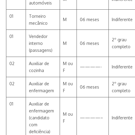
automóveis
01
Torneiro
M
06 meses
Indiferente
mecânico
01
Vendedor
2º grau
interno
M
06 meses
completo
(passagens)
02
Auxiliar de
M ou
————-
Indiferente
cozinha
F
02
Auxiliar de
M ou
2º grau
06 meses
enfermagem
F
completo
01
Auxiliar de
enfermagem
M ou
(candidato
————–
Indiferente
F
com
deficiência)