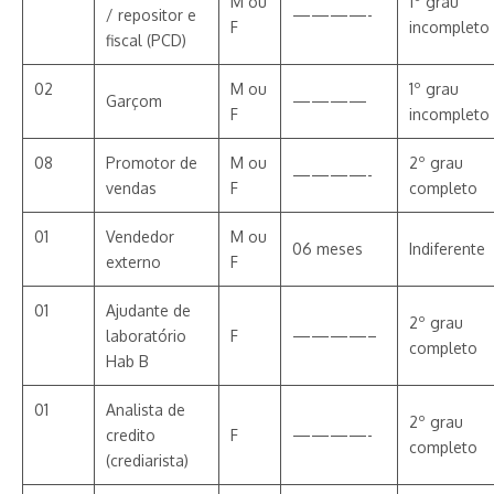
M ou
1º grau
/ repositor e
————-
F
incompleto
fiscal (PCD)
02
M ou
1º grau
Garçom
————
F
incompleto
08
Promotor de
M ou
2º grau
————-
vendas
F
completo
01
Vendedor
M ou
06 meses
Indiferente
externo
F
01
Ajudante de
2º grau
laboratório
F
————–
completo
Hab B
01
Analista de
2º grau
credito
F
————-
completo
(crediarista)