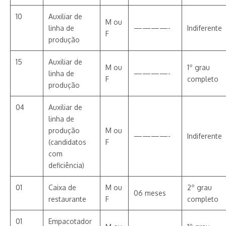
10
Auxiliar de
M ou
linha de
————-
Indiferente
F
produção
15
Auxiliar de
M ou
1º grau
linha de
————-
F
completo
produção
04
Auxiliar de
linha de
produção
M ou
————-
Indiferente
(candidatos
F
com
deficiência)
01
Caixa de
M ou
2º grau
06 meses
restaurante
F
completo
01
Empacotador