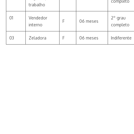
completo
trabalho
01
Vendedor
2º grau
F
06 meses
interno
completo
03
Zeladora
F
06 meses
Indiferente