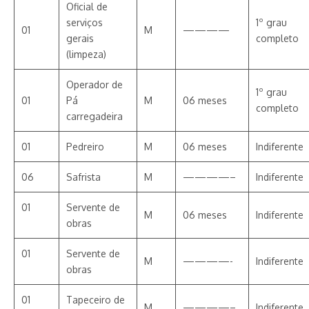
Oficial de
serviços
1º grau
01
M
————
gerais
completo
(limpeza)
Operador de
1º grau
01
Pá
M
06 meses
completo
carregadeira
01
Pedreiro
M
06 meses
Indiferente
06
Safrista
M
————–
Indiferente
01
Servente de
M
06 meses
Indiferente
obras
01
Servente de
M
————-
Indiferente
obras
01
Tapeceiro de
M
————–
Indiferente