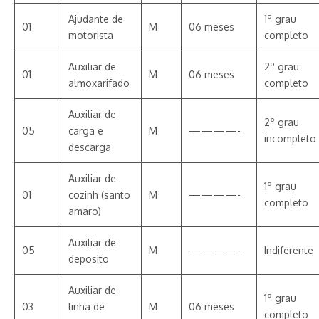
Ajudante de
1º grau
01
M
06 meses
motorista
completo
Auxiliar de
2º grau
01
M
06 meses
almoxarifado
completo
Auxiliar de
2º grau
05
carga e
M
————-
incompleto
descarga
Auxiliar de
1º grau
01
cozinh (santo
M
————-
completo
amaro)
Auxiliar de
05
M
————-
Indiferente
deposito
Auxiliar de
1º grau
03
linha de
M
06 meses
completo