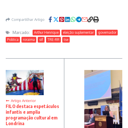
Compartilhar Artigo
Marcado:
Arthur Henrique
eleição suplementar
governador
Politica
roraima
stf
TRE-RR
tse
Artigo Anterior
FILO destaca espetáculos
infantis e amplia
programação cultural em
Londrina