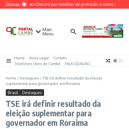
Ir para o conteúdo
AGU cobra Discord por medidas de proteção a crianças após c
Últimas:
Main
Menu
Home
Aviso Legal
Contato
Telefones Úteis de Cambé
FALA CIDADÃO
Home
/
Destaques
/
TSE irá definir resultado da eleição
suplementar para governador em Roraima
Brasil
Destaques
TSE irá definir resultado da
eleição suplementar para
governador em Roraima