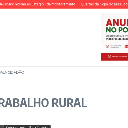
neiro retorna ao Estágio 1 de monitoramento
Quartas da Copa do Brasil podem 
FALA CIDADÃO
 TRABALHO RURAL
Destaques
Seu Direito