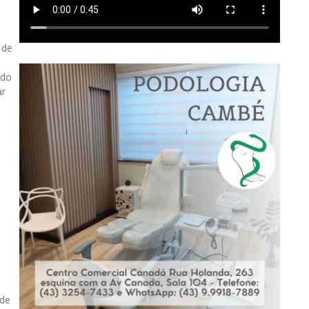
 de
ado
ar
 de