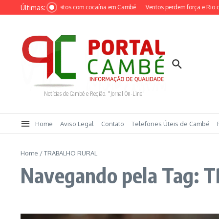
Ir para o conteúdo
Últimas:
PCPR prende suspeitos com cocaína em Cambé
Ventos perdem força e Rio de Ja
Notícias de Cambé e Região. "Jornal On-Line"
Home
Aviso Legal
Contato
Telefones Úteis de Cambé
Home
/
TRABALHO RURAL
Navegando pela Tag: