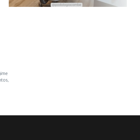
gime
ntos,