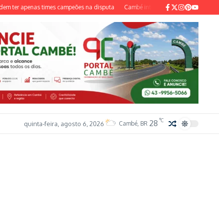
ter apenas times campeões na disputa
Cambé intensifica identificação e vacin
°C
28
quinta-feira, agosto 6, 2026
Cambé, BR