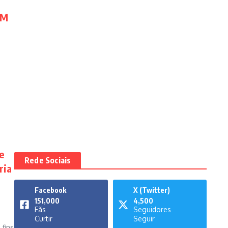
EM
e
Rede Sociais
ria
Facebook
X (Twitter)
151,000
4,500
Fãs
Seguidores
Curtir
Seguir
 fins