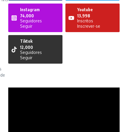
Instagram
Youtube
74,000
13,998
Seguidores
Inscritos
Seguir
Inscrever-se
Tiktok
12,000
Seguidores
Seguir
s
 de