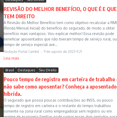
REVISÃO DO MELHOR BENEFÍCIO, O QUE É E QU
TEM DIREITO
A Revisão do Melhor Benefício tem como objetivo recalcular a RMI
(Renda Mensal Inicial) do benefício do segurado, de modo a obter
benefício mais vantajoso. Vou explicar melhor! Essa revisão pode
beneficiar aposentados que não tiveram tempo de serviço rural, ou
tempo de serviço especial ave...
Redação Portal Cambé
9 de agosto de 2023
11:21
Leia mais
Brasil
Destaques
Seu Direito
Pouco tempo de registro em carteira de trabalho 
não sabe como aposentar? Conheça a aposentado
híbrida.
O segurado que possui poucas contribuições ao INSS, ou pouco
tempo de registro em carteira e o restante do tempo trabalhou
somente na zona rural como empregado(a) sem registro ou em
regime de economia familiar, pode somar esses dois períodos para