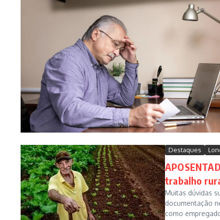
Destaques
Lon
APOSENTADO
trabalho rur
Muitas dúvidas s
documentação nec
como empregado 