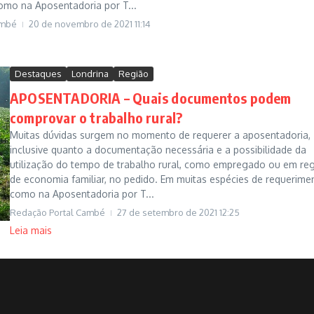
omo na Aposentadoria por T...
ambé
20 de novembro de 2021
11:14
Destaques
Londrina
Região
APOSENTADORIA – Quais documentos podem
comprovar o trabalho rural?
Muitas dúvidas surgem no momento de requerer a aposentadoria,
inclusive quanto a documentação necessária e a possibilidade da
utilização do tempo de trabalho rural, como empregado ou em re
de economia familiar, no pedido. Em muitas espécies de requerime
como na Aposentadoria por T...
Redação Portal Cambé
27 de setembro de 2021
12:25
Leia mais