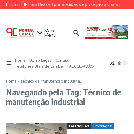
Ir para o conteúdo
AGU cobra Discord por medidas de proteção a crianças após 
Últimas:
Main
Menu
Home
Aviso Legal
Contato
Telefones Úteis de Cambé
FALA CIDADÃO
Home
/
Técnico de manutenção industrial
Navegando pela Tag: Técnico de
manutenção industrial
Destaques
Empregos