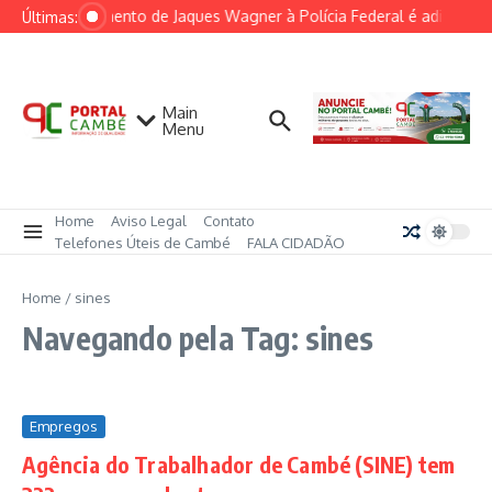
Ir para o conteúdo
Depoimento de Jaques Wagner à Polícia Federal é adiado por
Últimas:
Main
Menu
Home
Aviso Legal
Contato
Telefones Úteis de Cambé
FALA CIDADÃO
Home
/
sines
Navegando pela Tag: sines
Empregos
Agência do Trabalhador de Cambé (SINE) tem