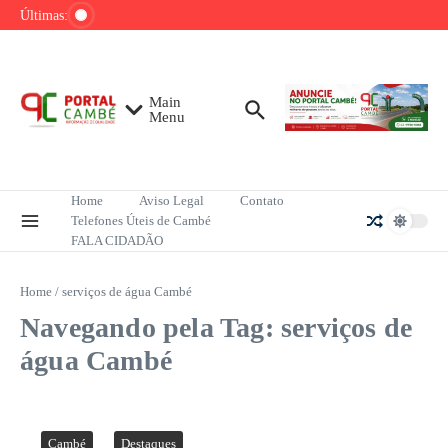
até o fim do ano
Ir para o conteúdo
Últimas:
Mega-Sena sorteia R$ 165 milhões neste domingo;
veja como apostar
Lula pretende apresentar a Trump dados sobre
redução do desmatamento na Amazônia
Main
Menu
Home
Aviso Legal
Contato
Telefones Úteis de Cambé
FALA CIDADÃO
Home
/
serviços de água Cambé
Navegando pela Tag: serviços de
água Cambé
Cambé
Destaques