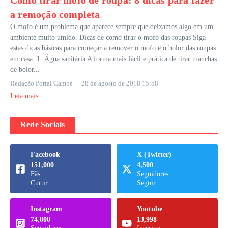
Como tirar mofo de roupa: 8 dicas para fazer
a remoção completa
O mofo é um problema que aparece sempre que deixamos algo em um
ambiente muito úmido. Dicas de como tirar o mofo das roupas Siga
estas dicas básicas para começar a remover o mofo e o bolor das roupas
em casa: 1. Água sanitária A forma mais fácil e prática de tirar manchas
de bolor...
Redação Portal Cambé
28 de agosto de 2018
15:58
Leia mais
Rede Sociais
Facebook
X (Twitter)
151,000
4,500
Fãs
Seguidores
Curtir
Seguir
Instagram
Youtube
74,000
13,998