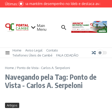
Ir para o conteúdo
Londrina mantém desempenho no Ideb e destaca avanços em
Últimas:
Main
Menu
Home
Aviso Legal
Contato
Telefones Úteis de Cambé
FALA CIDADÃO
Home
/
Ponto de Vista - Carlos A. Serpeloni
Navegando pela Tag: Ponto de
Vista - Carlos A. Serpeloni
Artigos