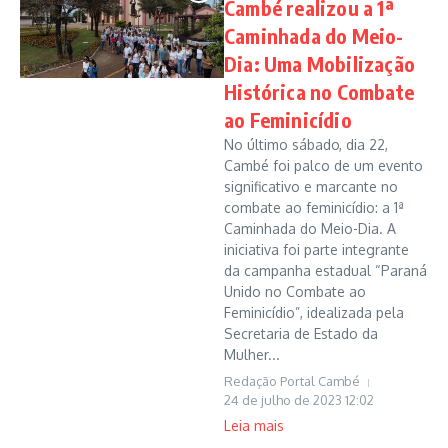
Cambé realizou a 1ª
Caminhada do Meio-
Dia: Uma Mobilização
Histórica no Combate
ao Feminicídio
No último sábado, dia 22,
Cambé foi palco de um evento
significativo e marcante no
combate ao feminicídio: a 1ª
Caminhada do Meio-Dia. A
iniciativa foi parte integrante
da campanha estadual “Paraná
Unido no Combate ao
Feminicídio”, idealizada pela
Secretaria de Estado da
Mulher...
Redação Portal Cambé
24 de julho de 2023
12:02
Leia mais