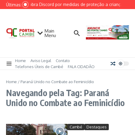
Ir para o conteúdo
AGU cobra Discord por medidas de proteção a crianças após 
Últimas:
Main
Menu
Home
Aviso Legal
Contato
Telefones Úteis de Cambé
FALA CIDADÃO
Home
/
Paraná Unido no Combate ao Feminicídio
Navegando pela Tag: Paraná
Unido no Combate ao Feminicídio
Cambé
Destaques