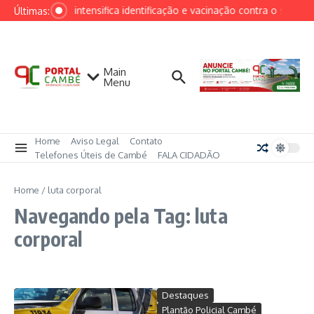
Ir para o conteúdo
Cambé intensifica identificação e vacinação contra o saramp
Últimas:
Main
Menu
Home
Aviso Legal
Contato
Telefones Úteis de Cambé
FALA CIDADÃO
Home
/
luta corporal
Navegando pela Tag: luta
corporal
Destaques
Plantão Policial Cambé