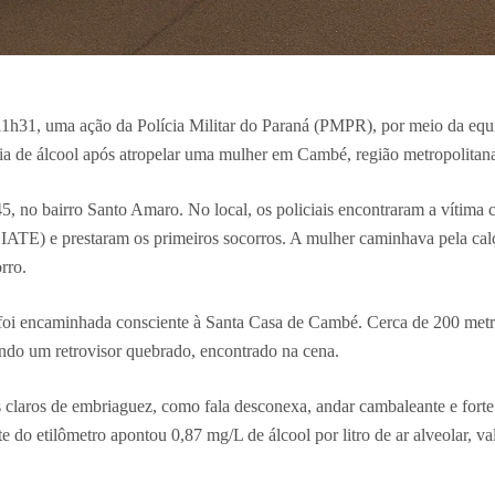
 11h31, uma ação da Polícia Militar do Paraná (PMPR), por meio da e
ia de álcool após atropelar uma mulher em Cambé, região metropolitan
45, no bairro Santo Amaro. No local, os policiais encontraram a vítima
ATE) e prestaram os primeiros socorros. A mulher caminhava pela calç
rro.
oi encaminhada consciente à Santa Casa de Cambé. Cerca de 200 metros 
ndo um retrovisor quebrado, encontrado na cena.
 claros de embriaguez, como fala desconexa, andar cambaleante e forte 
e do etilômetro apontou 0,87 mg/L de álcool por litro de ar alveolar, v