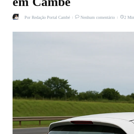
em Cambé
Por
Redação Portal Cambé
Nenhum comentário
2 Min