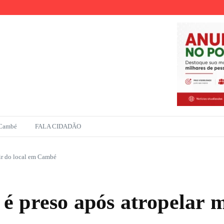
r
ento na Amazônia
 Cambé
FALA CIDADÃO
ir do local em Cambé
 preso após atropelar mu