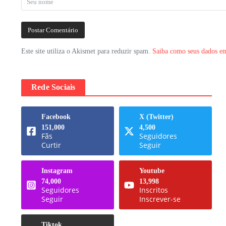
Este site utiliza o Akismet para reduzir spam.
Saiba como seus dados em
Rede Sociais
Facebook
X (Twitter)
151,000
4,500
Fãs
Seguidores
Curtir
Seguir
Instagram
Youtube
74,000
13,998
Seguidores
Inscritos
Seguir
Inscrever-se
Tiktok