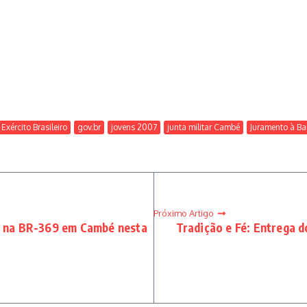
Exército Brasileiro
gov.br
jovens 2007
junta militar Cambé
Juramento à Ba
Próximo Artigo
do na BR-369 em Cambé nesta
Tradição e Fé: Entrega 