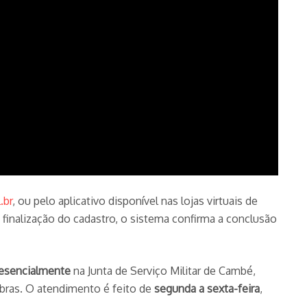
.br
, ou pelo aplicativo disponível nas lojas virtuais de
finalização do cadastro, o sistema confirma a conclusão
esencialmente
na Junta de Serviço Militar de Cambé,
obras. O atendimento é feito de
segunda a sexta-feira
,