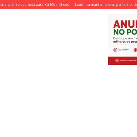
mio acumula para R$ 165 milhões
Londrina mantém desempenho no Ideb e des