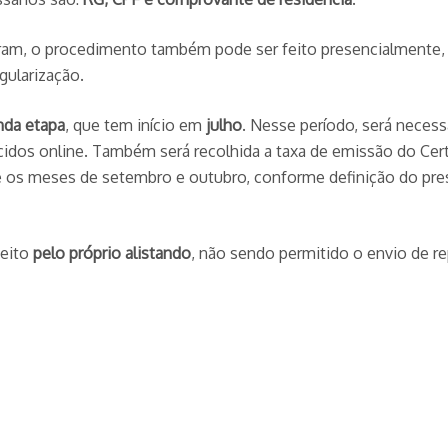
taram, o procedimento também pode ser feito presencialment
gularização.
nda etapa
, que tem início em
julho
. Nesse período, será neces
idos online. Também será recolhida a taxa de emissão do Cert
tre os meses de setembro e outubro, conforme definição do pres
feito
pelo próprio alistando
, não sendo permitido o envio de r