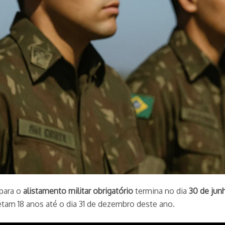
 para o
alistamento militar obrigatório
termina no dia
30 de jun
etam 18 anos até o dia 31 de dezembro deste ano.