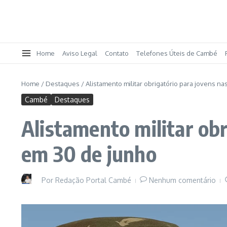
Home
Aviso Legal
Contato
Telefones Úteis de Cambé
Home
/
Destaques
/
Alistamento militar obrigatório para jovens n
Cambé
Destaques
Alistamento militar ob
em 30 de junho
Por
Redação Portal Cambé
Nenhum comentário