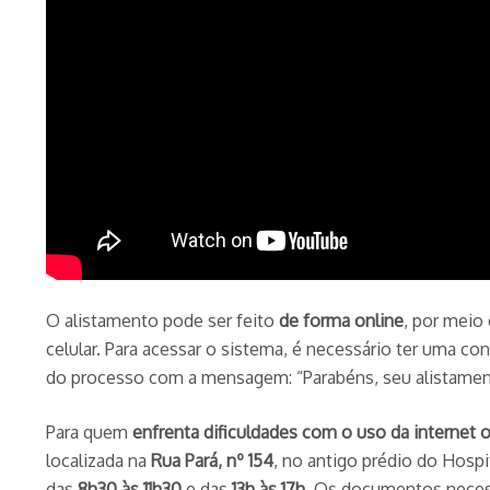
O alistamento pode ser feito
de forma online
, por meio 
celular. Para acessar o sistema, é necessário ter uma con
do processo com a mensagem: “Parabéns, seu alistamen
Para quem
enfrenta dificuldades com o uso da internet 
localizada na
Rua Pará, nº 154
, no antigo prédio do Hospi
das
8h30 às 11h30
e das
13h às 17h
. Os documentos neces