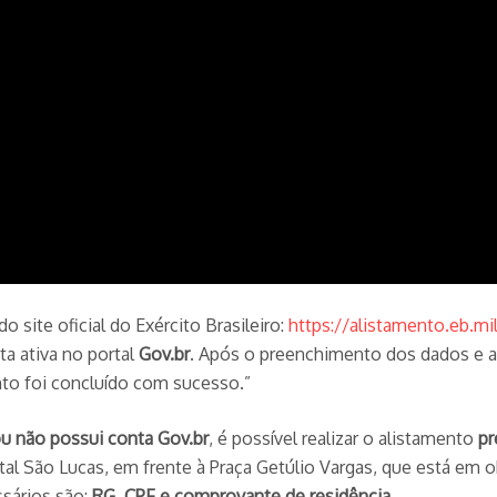
do site oficial do Exército Brasileiro:
https://alistamento.eb.mil
ta ativa no portal
Gov.br
. Após o preenchimento dos dados e a 
to foi concluído com sucesso.”
ou não possui conta Gov.br
, é possível realizar o alistamento
pr
tal São Lucas, em frente à Praça Getúlio Vargas, que está em 
sários são:
RG, CPF e comprovante de residência
.